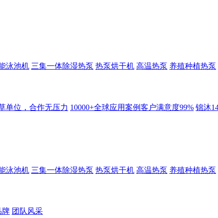
能泳池机
三集一体除湿热泵
热泵烘干机
高温热泵
养殖种植热泵
起草单位，合作无压力
10000+全球应用案例客户满意度99%
锦沐1
能泳池机
三集一体除湿热泵
热泵烘干机
高温热泵
养殖种植热泵
品牌
团队风采