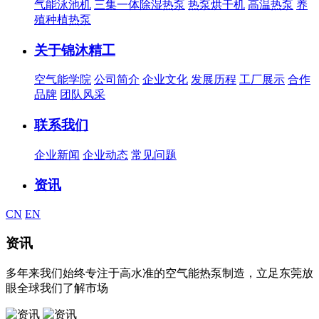
气能泳池机
三集一体除湿热泵
热泵烘干机
高温热泵
养
殖种植热泵
关于锦沐精工
空气能学院
公司简介
企业文化
发展历程
工厂展示
合作
品牌
团队风采
联系我们
企业新闻
企业动态
常见问题
资讯
CN
EN
资讯
多年来我们始终专注于高水准的空气能热泵制造，立足东莞放
眼全球我们了解市场