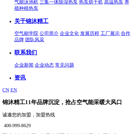
气能泳池机
三集一体除湿热泵
热泵烘干机
高温热泵
养
殖种植热泵
关于锦沐精工
空气能学院
公司简介
企业文化
发展历程
工厂展示
合作
品牌
团队风采
联系我们
企业新闻
企业动态
常见问题
资讯
CN
EN
锦沐精工11年品牌沉淀，抢占空气能采暖大风口
诚邀您的加盟，加盟热线
400-999-8629