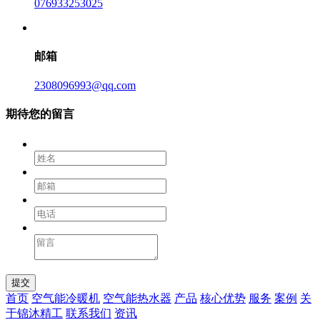
076933253025
邮箱
2308096993@qq.com
期待您的留言
提交
首页
空气能冷暖机
空气能热水器
产品
核心优势
服务
案例
关
于锦沐精工
联系我们
资讯